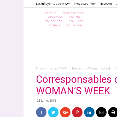
Las Influyentes de MWW
Proyectos FWW
Nosotros
cambio
concienciación
directivas
escucha
solidaridad
prejuicios
lenguaje
educación
Inicio
Redes MWW
Barcelona Woman's Week
Corresponsables
WOMAN’S WEEK
23 junio, 2015