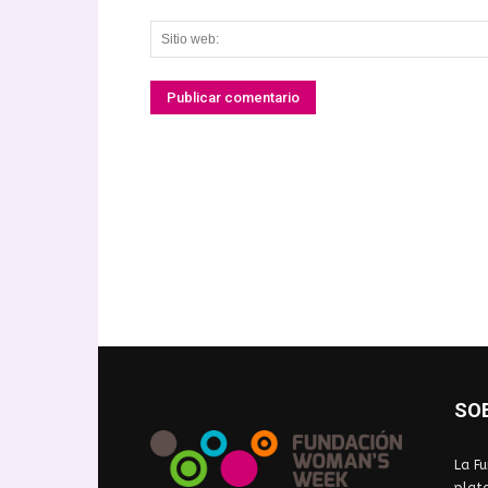
SO
La Fu